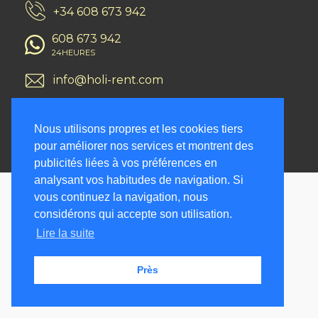
+34 608 673 942
608 673 942
24HEURES
info@holi-rent.com
Nous utilisons propres et les cookies tiers
© Holi-Rent 2026. Tous droits réservés -
Avis légal
-
Politique de
confidentialité
-
Conditions générales
-
Politique de cookies
pour améliorer nos services et montrent des
publicités liées à vos préférences en
analysant vos habitudes de navigation. Si
vous continuez la navigation, nous
considérons qui accepte son utilisation.
Lire la suite
Près